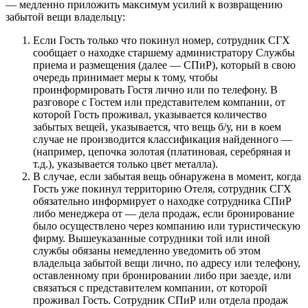
— медленно приложить максимум усилий к возвращению
забытой вещи владельцу:
Если Гость только что покинул номер, сотрудник СГХ
сообщает о находке старшему администратору Службы
приема и размещения (далее — СПиР), который в свою
очередь принимает меры к тому, чтобы
проинформировать Гостя лично или по телефону. В
разговоре с Гостем или представителем компании, от
которой Гость проживал, указывается количество
забытых вещей, указывается, что вещь б/у, ни в коем
случае не производится классификация найденного —
(например, цепочка золотая (платиновая, серебряная и
т.д.), указывается только цвет металла).
В случае, если забытая вещь обнаружена в момент, когда
Гость уже покинул территорию Отеля, сотрудник СГХ
обязательно информирует о находке сотрудника СПиР
либо менеджера от — дела продаж, если бронирование
было осуществлено через компанию или туристическую
фирму. Вышеуказанные сотрудники той или иной
службы обязаны немедленно уведомить об этом
владельца забытой вещи лично, по адресу или телефону,
оставленному при бронировании либо при заезде, или
связаться с представителем компании, от которой
проживал Гость. Сотрудник СПиР или отдела продаж