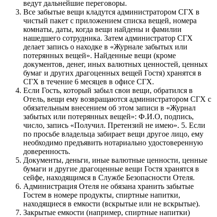
ведут дальнейшие переговоры.
Все забытые вещи кладутся администратором СГХ в
чистый пакет с приложением списка вещей, номера
комнаты, даты, когда вещи найдены и фамилии
нашедшего сотрудника. Затем администратор СГХ
делает запись о находке в «Журнале забытых или
потерянных вещей». Найденные вещи (кроме
документов, денег, иных валютных ценностей, ценных
бумаг и других драгоценных вещей Гостя) хранятся в
СГХ в течение 6 месяцев в офисе СГХ.
Если Гость, который забыл свои вещи, обратился в
Отель, вещи ему возвращаются администратором СГХ с
обязательным внесением об этом записи в «Журнал
забытых или потерянных вещей»: Ф.И.О, подпись,
число, запись «Получил. Претензий не имею». 5. Если
по просьбе владельца забирает вещи другое лицо, ему
необходимо предъявить нотариально удостоверенную
доверенность.
Документы, деньги, иные валютные ценности, ценные
бумаги и другие драгоценные вещи Гостя хранятся в
сейфе, находящимся в Службе Безопасности Отеля.
Администрация Отеля не обязана хранить забытые
Гостем в номере продукты, спиртные напитки,
находящиеся в емкости (вскрытые или не вскрытые).
Закрытые емкости (например, спиртные напитки)