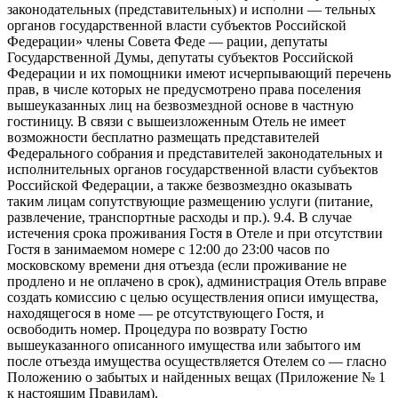
законодательных (представительных) и исполни — тельных
органов государственной власти субъектов Российской
Федерации» члены Совета Феде — рации, депутаты
Государственной Думы, депутаты субъектов Российской
Федерации и их помощники имеют исчерпывающий перечень
прав, в числе которых не предусмотрено права поселения
вышеуказанных лиц на безвозмездной основе в частную
гостиницу. В связи с вышеизложенным Отель не имеет
возможности бесплатно размещать представителей
Федерального собрания и представителей законодательных и
исполнительных органов государственной власти субъектов
Российской Федерации, а также безвозмездно оказывать
таким лицам сопутствующие размещению услуги (питание,
развлечение, транспортные расходы и пр.). 9.4. В случае
истечения срока проживания Гостя в Отеле и при отсутствии
Гостя в занимаемом номере с 12:00 до 23:00 часов по
московскому времени дня отъезда (если проживание не
продлено и не оплачено в срок), администрация Отель вправе
создать комиссию с целью осуществления описи имущества,
находящегося в номе — ре отсутствующего Гостя, и
освободить номер. Процедура по возврату Гостю
вышеуказанного описанного имущества или забытого им
после отъезда имущества осуществляется Отелем со — гласно
Положению о забытых и найденных вещах (Приложение № 1
к настоящим Правилам).