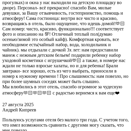
прогулках) и окна у нас выходили на детскую площадку во
дворе). Персонал- всё прекрасно! спасибо Вам, милые
девушки, за Вашу отзывчивость, гостеприимство, помощь и
атмосферу! Сама гостиница: внутри все чисто и красиво,
возвращаясь в отель, было ощущение, что идешь домой!🫶🏻
Сам номер: чисто, красиво, функционально!!! соответствует
фото и описанию на 💯! Отличный теплый пол(думаю
осенью/зимой это особый кайф). Комфортная кровать, все
необходимое есть(чайный набор, вода, холодильник и
чайник). мы отдыхали с дочкой 3х лет: нам предоставили
манеж с нежным детским бельем! подарили ребенку набор
уходовой косметики с игрушечкой🫶🏻 а также, в номере нас
ждали не только взросые халаты, но и для ребенка! Брали
завтраки- все хорошо, есть из чего выбрать, приносили в
номер к нужному времени ! Про слышимость: нам повезло, но
при более шумных соседях может быть слышно.
Мы влюбились в этот отель, спасибо огромное за чудесную
атмосферу🫶🏻🫶🏻🫶🏻 с радостью вернемся к вам еще❤️
27 августа 2025
Андрей Кипреев
Пользуюсь услугами отеля без малого три года. С учетом того,
что имел возможность сравнить с другими могу сказать, что
мне повезло.