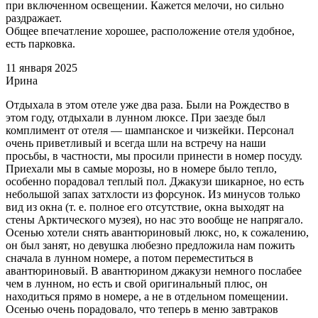
при включенном освещении. Кажется мелочи, но сильно
раздражает.
Общее впечатление хорошее, расположение отеля удобное,
есть парковка.
11 января 2025
Ирина
Отдыхала в этом отеле уже два раза. Были на Рождество в
этом году, отдыхали в лунном люксе. При заезде был
комплимент от отеля — шампанское и чизкейки. Персонал
очень приветливый и всегда шли на встречу на наши
просьбы, в частности, мы просили принести в номер посуду.
Приехали мы в самые морозы, но в номере было тепло,
особенно порадовал теплый пол. Джакузи шикарное, но есть
небольшой запах затхлости из форсунок. Из минусов только
вид из окна (т. е. полное его отсутствие, окна выходят на
стены Арктического музея), но нас это вообще не напрягало.
Осенью хотели снять авантюриновый люкс, но, к сожалению,
он был занят, но девушка любезно предложила нам пожить
сначала в лунном номере, а потом переместиться в
авантюриновый. В авантюрином джакузи немного послабее
чем в лунном, но есть и свой оригинальный плюс, он
находиться прямо в номере, а не в отдельном помещении.
Осенью очень порадовало, что теперь в меню завтраков