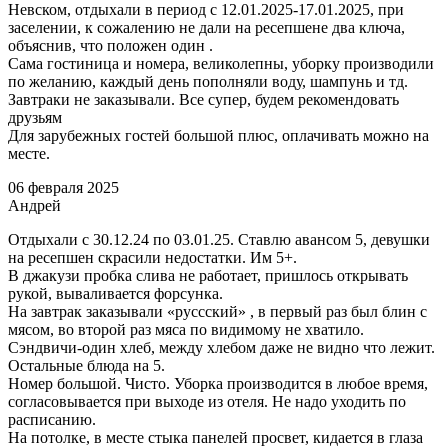
Невском, отдыхали в период с 12.01.2025-17.01.2025, при
заселении, к сожалению не дали на ресепшене два ключа,
объяснив, что положен один .
Сама гостиница и номера, великолепны, уборку производили
по желанию, каждый день пополняли воду, шампунь и тд.
Завтраки не заказывали. Все супер, будем рекомендовать
друзьям
Для зарубежных гостей большой плюс, оплачивать можно на
месте.
06 февраля 2025
Андрей
Отдыхали с 30.12.24 по 03.01.25. Ставлю авансом 5, девушки
на ресепшен скрасили недостатки. Им 5+.
В джакузи пробка слива не работает, пришлось открывать
рукой, вываливается форсунка.
На завтрак заказывали «руссский» , в первый раз был блин с
мясом, во второй раз мяса по видимому не хватило.
Сэндвичи-один хлеб, между хлебом даже не видно что лежит.
Остальные блюда на 5.
Номер большой. Чисто. Уборка производится в любое время,
согласовывается при выходе из отеля. Не надо уходить по
расписанию.
На потолке, в месте стыка панелей просвет, кидается в глаза