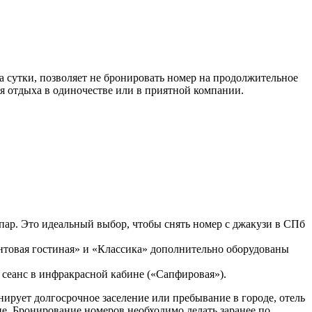
а сутки, позволяет не бронировать номер на продолжительное
ля отдыха в одиночестве или в приятной компании.
пар. Это идеальный выбор, чтобы снять номер с джакузи в СПб
нтовая гостиная» и «Классика» дополнительно оборудованы
— сеанс в инфракрасной кабине («Сапфировая»).
анирует долгосрочное заселение или пребывание в городе, отель
е. Бронирование номеров необходимо делать заранее по