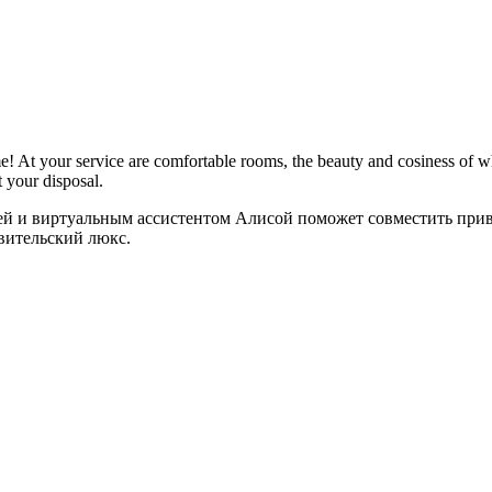
At your service are comfortable rooms, the beauty and cosiness of whi
t your disposal.
ей и виртуальным ассистентом Алисой поможет совместить пр
вительский люкс.