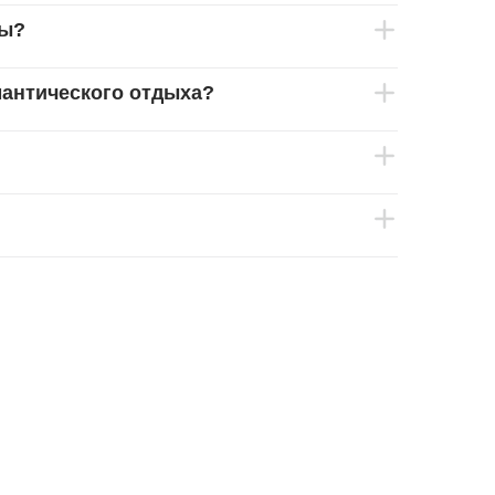
ны?
мантического отдыха?