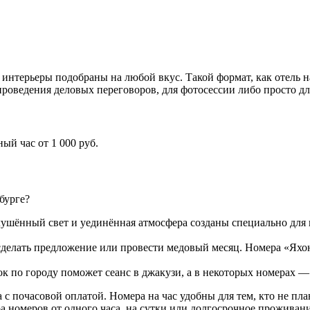
интерьеры подобраны на любой вкус. Такой формат, как отель н
 проведения деловых переговоров, для фотосессии либо просто д
ный час от 1 000
руб.
бурге?
ушённый свет и уединённая атмосфера созданы специально для 
 сделать предложение или провести медовый месяц. Номера «Яхо
ок по городу поможет сеанс в джакузи, а в некоторых номерах 
а с почасовой оплатой. Номера на час удобны для тем, кто не пл
номеров от одного часа, на сутки или долгосрочное проживани