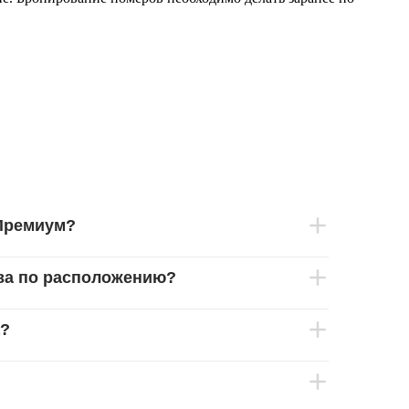
 Премиум?
тва по расположению?
а?