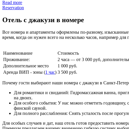
Read more
Reservation
Отель с джакузи в номере
Все номера и апартаменты оформлены по-разному, изысканные 
время, когда он нужен всего на несколько часов, например для
Наименование
Стоимость
Проживание:
2 часа — от 3 000 руб, дополнитель
Дополнительное место
1 000
руб.
Аренда ВИП - зоны (
1 час
)
3 500
руб.
Почему гости выбирают наши номера с джакузи в Санкт-Петер
Для романтики и свиданий: Гидромассажная ванна, пригл
на двоих.
Для особого события: У нас можно отметить годовщину,
финской сауной.
Для полного расслабления: Снять усталость после прогул
Для особых случаев и дат, наш отель готов предоставить номер
Премиум предлагаем вашему вниманию гибкую систему выбора 