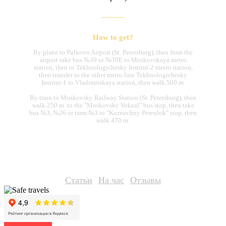
How to get?
By plane to Pulkovo Airport (St. Petersburg), then from the
airport take bus №39 or №39E to Moskovskaya metro
station, then to Tekhnologichesky Institut-2 metro station,
then transfer to the other metro line Tekhnologichesky
Institut-1 to Vladimirskaya station, then walk 500 m.
By train to Moskovsky Railway Station (St. Petersburg), then
walk 250 m. to the "Moskovsky Vokzal" bus stop, then take
bus №3, №26 or tram №3 to "Kuznechny Pereulok" stop, then
walk 470 m.
Статьи
На час
Отзывы