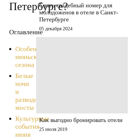
Петербурге?
Снять свадебный номер для
молодоженов в отеле в Санкт-
Петербурге
05 декабря 2024
Оглавление
Особенности
июньского
сезона
Белые
ночи
и
разводные
мосты
Культурные
Как выгодно бронировать отели
события
25 июля 2019
июня