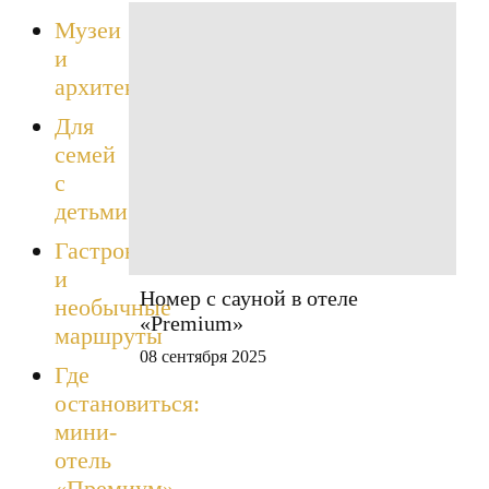
Музеи
и
архитектура
Для
семей
с
детьми
Гастрономия
и
Номер с сауной в отеле
необычные
«Premium»
маршруты
08 сентября 2025
Где
остановиться:
мини-
отель
«Премиум»