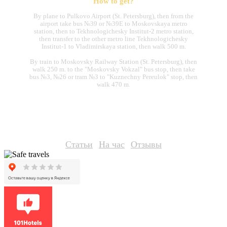
How to get?
By plane to Pulkovo Airport (St. Petersburg), then from the
airport take bus №39 or №39E to Moskovskaya metro
station, then to Tekhnologichesky Institut-2 metro station,
then transfer to the other metro line Tekhnologichesky
Institut-1 to Vladimirskaya station, then walk 500 m.
By train to Moskovsky Railway Station (St. Petersburg), then
walk 250 m. to the "Moskovsky Vokzal" bus stop, then take
bus №3, №26 or tram №3 to "Kuznechny Pereulok" stop, then
walk 470 m.
Статьи
На час
Отзывы