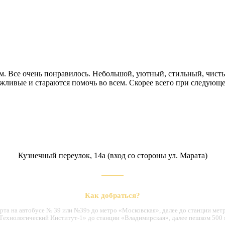
ком. Все очень понравилось. Небольшой, уютный, стильный, чист
вежливые и стараются помочь во всем. Скорее всего при следую
Кузнечный переулок, 14а (вход со стороны ул. Марата)
Как добраться?
орта на автобусе № 39 или №39э до метро «Московская», далее до станции ме
Технологический Институт-1» до станции «Владимирская», далее пешком 500 