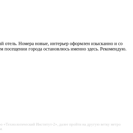
ый отель. Номера новые, интерьер оформлен изысканно и со
щем посещении города остановлюсь именно здесь. Рекомендую.
тро «Технологический Институт-2», далее пройти на другую ветку метро
м.