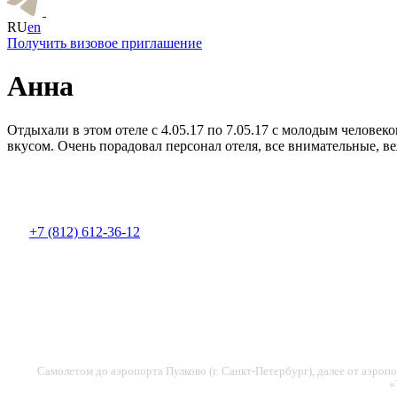
RU
en
Получить визовое приглашение
Анна
Отдыхали в этом отеле с 4.05.17 по 7.05.17 с молодым челове
вкусом. Очень порадовал персонал отеля, все внимательные, 
+7 (812) 612-36-12
Самолетом до аэропорта Пулково (г. Санкт-Петербург), далее от аэроп
«